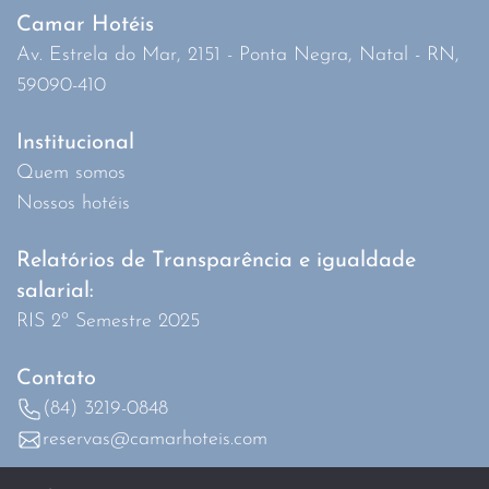
Camar Hotéis
Av. Estrela do Mar, 2151 - Ponta Negra, Natal - RN,
59090-410
Institucional
Quem somos
Nossos hotéis
Relatórios de Transparência e igualdade
salarial:
RIS 2º Semestre 2025
Contato
(84) 3219-0848
reservas@camarhoteis.com